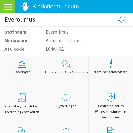
Everolimus
Stofnaam
Everolimus
Merknaam
Afinitor, Certican
ATC code
L04AH02
Doseringen
Nierfunctiestoornissen
Therapeutic Drug Monitoring
Bijwerkingen
Contraindicaties
Produkten, hulpstoffen,
Waarschuwingen en
toediening en tekorten
voorzorgen