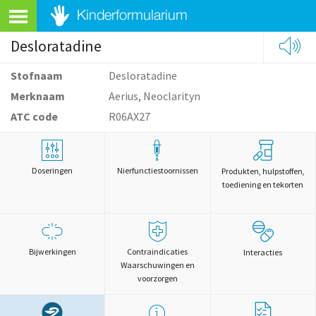
Desloratadine
Stofnaam
Desloratadine
Merknaam
Aerius, Neoclarityn
ATC code
R06AX27
Doseringen
Nierfunctiestoornissen
Produkten, hulpstoffen,
toediening en tekorten
Bijwerkingen
Contraindicaties
Interacties
Waarschuwingen en
voorzorgen