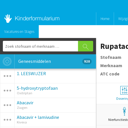
Home
Wijzig
Vacatures en Stages
Rupata
Stofnaam
Geneesmiddelen
928
Merknaam
1. LEESWIJZER
ATC code
5-hydroxytryptofaan
Oxitriptan
Doserin
Abacavir
Ziagen
Abacavir + lamivudine
Nierfunctiest
Kivexa