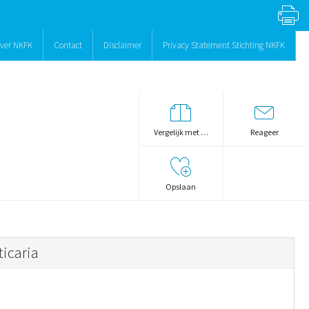
ver NKFK
Contact
Disclaimer
Privacy Statement Stichting NKFK
Vergelijk met …
Reageer
Opslaan
ticaria