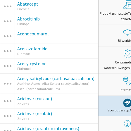
Abatacept
Orencia
Produkten, hulpstoff
Abrocitinib
tekort
Cibinqo
Acenocoumarol
Bijwerki
Acetazolamide
Diamox
Contraindi
Acetylcysteine
Waarschuwingen 
Fluimucil
Acetylsalicylzuur (carbasalaatcalcium)
Aspirine, Aspro, Alka-Seltzer (acetylsalicylzuur),
Ascal (carbasalaatcalcium)
Interac
Aciclovir (cutaan)
Zovirax
Voor ouders op 
Aciclovir (oculair)
Zovirax
Aciclovir (oraal en intraveneus)