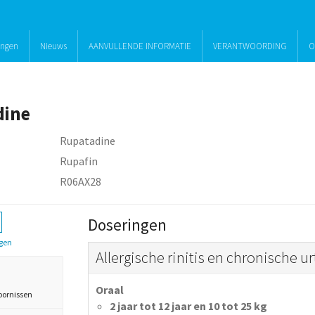
ingen
Nieuws
AANVULLENDE INFORMATIE
VERANTWOORDING
O
dine
Rupatadine
Rupafin
R06AX28
Doseringen
gen
Allergische rinitis en chronische ur
Oraal
oornissen
2 jaar tot 12 jaar en 10 tot 25 kg