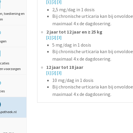
[1]
[2]
[3]
2,5
mg/dag
in 1 dosis
en, toediening en
Bij chronische urticaria kan bij onvol
en
maximaal 4 x de dagdosering.
2 jaar tot 12 jaar en ≥ 25 kg
[1]
[2]
[3]
ngen
5
mg/dag
in 1 dosis
Bij chronische urticaria kan bij onvol
maximaal 4 x de dagdosering.
caties
12 jaar tot 18 jaar
en voorzorgen
[1]
[2]
[3]
10
mg/dag
in 1 dosis
Bij chronische urticaria kan bij onvol
ties
maximaal 4 x de dagdosering.
Apotheek.nl