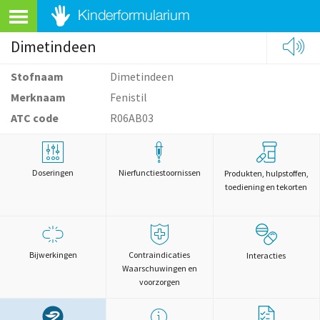
Dimetindeen
Stofnaam
Dimetindeen
Merknaam
Fenistil
ATC code
R06AB03
Doseringen
Nierfunctiestoornissen
Produkten, hulpstoffen,
toediening en tekorten
Bijwerkingen
Contraindicaties
Interacties
Waarschuwingen en
voorzorgen