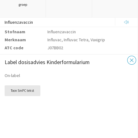
groep
Influenzavaccin
Stofnaam
Influenzavaccin
Merknaam
Influvac, Influvac Tetra, Vaxigrip
ATC code
J07BB02
Label dosisadvies Kinderformularium
On-label
Toon SmPC tekst