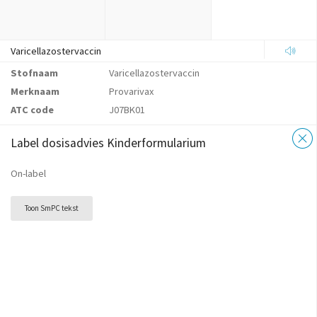
Varicellazostervaccin
Stofnaam
Varicellazostervaccin
Merknaam
Provarivax
ATC code
J07BK01
Label dosisadvies Kinderformularium
On-label
Toon SmPC tekst