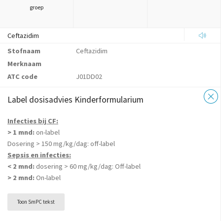
groep
Ceftazidim
Stofnaam
Ceftazidim
Merknaam
ATC code
J01DD02
Label dosisadvies Kinderformularium
Infecties bij CF:
> 1 mnd:
on-label
Dosering > 150 mg/kg/dag: off-label
Sepsis en infecties:
< 2 mnd:
dosering > 60 mg/kg/dag: Off-label
> 2 mnd:
On-label
Toon SmPC tekst