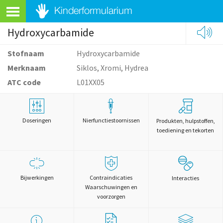
Hydroxycarbamide
Stofnaam
Hydroxycarbamide
Merknaam
Siklos, Xromi, Hydrea
ATC code
L01XX05
Doseringen
Nierfunctiestoornissen
Produkten, hulpstoffen,
toediening en tekorten
Bijwerkingen
Contraindicaties
Interacties
Waarschuwingen en
voorzorgen