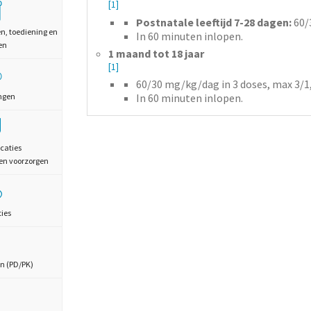
[1]
Postnatale leeftijd 7-28 dagen:
60/
en, toediening en
In 60 minuten inlopen.
en
1 maand tot 18 jaar
[1]
60/30 mg/kg/dag in 3 doses, max 3/1
In 60 minuten inlopen.
ngen
caties
en voorzorgen
ties
n (PD/PK)