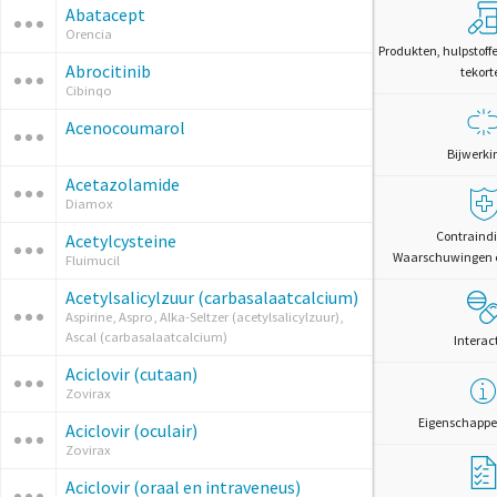
Abatacept
Orencia
Produkten, hulpstoff
Abrocitinib
tekort
Cibinqo
Acenocoumarol
Bijwerki
Acetazolamide
Diamox
Contraindi
Acetylcysteine
Waarschuwingen 
Fluimucil
Acetylsalicylzuur (carbasalaatcalcium)
Aspirine, Aspro, Alka-Seltzer (acetylsalicylzuur),
Ascal (carbasalaatcalcium)
Interac
Aciclovir (cutaan)
Zovirax
Eigenschappe
Aciclovir (oculair)
Zovirax
Aciclovir (oraal en intraveneus)