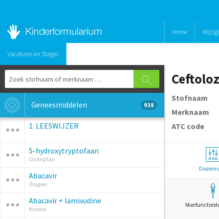
Home
Wijzig
Vacatures en Stages
Ceftolo
Stofnaam
Geneesmiddelen
928
Merknaam
1. LEESWIJZER
ATC code
5-hydroxytryptofaan
Oxitriptan
Doserin
Abacavir
Ziagen
Abacavir + lamivudine
Nierfunctiest
Kivexa