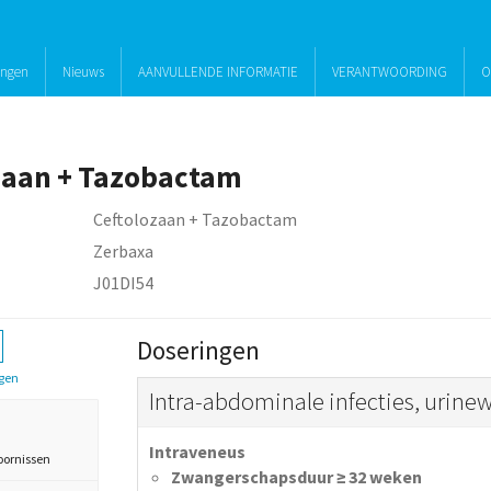
ingen
Nieuws
AANVULLENDE INFORMATIE
VERANTWOORDING
O
zaan + Tazobactam
Ceftolozaan + Tazobactam
Zerbaxa
J01DI54
Doseringen
gen
Intra-abdominale infecties, urinew
Intraveneus
oornissen
Zwangerschapsduur ≥ 32 weken