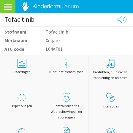
Tofacitinib
Stofnaam
Tofacitinib
Merknaam
Xeljanz
ATC code
L04AF01
Doseringen
Nierfunctiestoornissen
Produkten, hulpstoffen,
toediening en tekorten
Bijwerkingen
Contraindicaties
Interacties
Waarschuwingen en
voorzorgen