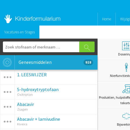
Home
Wijzig
Vacatures en Stages
Doserin
Geneesmiddelen
928
1. LEESWIJZER
Nierfunctiest
5-hydroxytryptofaan
Oxitriptan
Produkten, hulpstoff
tekort
Abacavir
Ziagen
Abacavir + lamivudine
Kivexa
Bijwerki