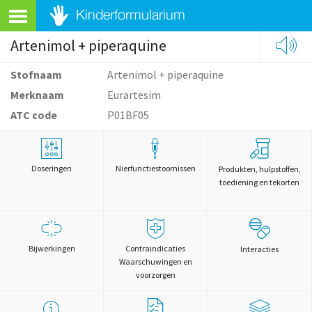
Artenimol + piperaquine
Stofnaam
Artenimol + piperaquine
Merknaam
Eurartesim
ATC code
P01BF05
Doseringen
Nierfunctiestoornissen
Produkten, hulpstoffen,
toediening en tekorten
Bijwerkingen
Contraindicaties
Interacties
Waarschuwingen en
voorzorgen