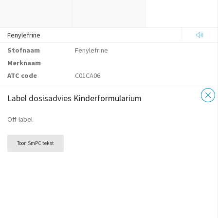
Fenylefrine
Stofnaam
Fenylefrine
Merknaam
ATC code
C01CA06
Label dosisadvies Kinderformularium
Off-label
Toon SmPC tekst