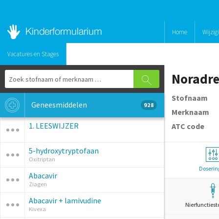
Home
Wijzig
Vacatures en Stages
Noradre
Stofnaam
Geneesmiddelen
928
Merknaam
1. LEESWIJZER
ATC code
5-hydroxytryptofaan
Oxitriptan
Doserin
Abacavir
Ziagen
Abacavir + lamivudine
Nierfunctiest
Kivexa