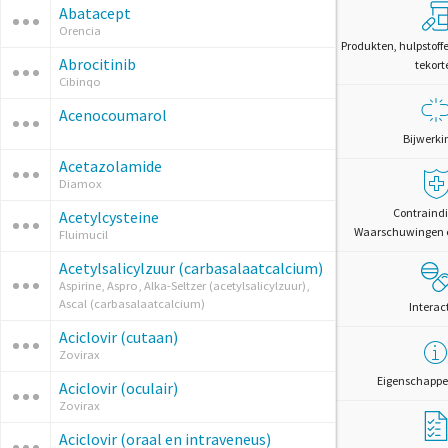
Abatacept
Orencia
Produkten, hulpstoff
Abrocitinib
tekort
Cibinqo
Acenocoumarol
Bijwerki
Acetazolamide
Diamox
Contraindi
Acetylcysteine
Waarschuwingen 
Fluimucil
Acetylsalicylzuur (carbasalaatcalcium)
Aspirine, Aspro, Alka-Seltzer (acetylsalicylzuur),
Ascal (carbasalaatcalcium)
Interac
Aciclovir (cutaan)
Zovirax
Eigenschappe
Aciclovir (oculair)
Zovirax
Aciclovir (oraal en intraveneus)