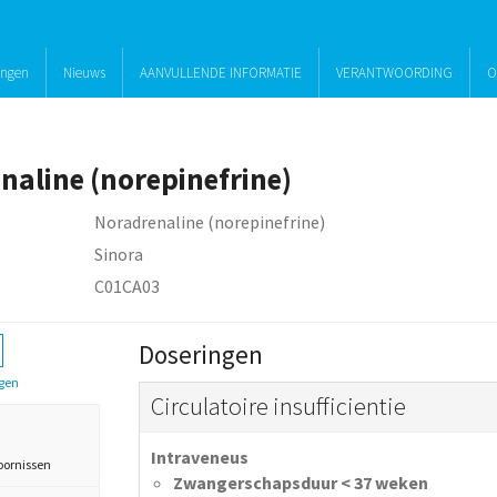
ingen
Nieuws
AANVULLENDE INFORMATIE
VERANTWOORDING
O
naline (norepinefrine)
Noradrenaline (norepinefrine)
Sinora
C01CA03
Doseringen
gen
Circulatoire insufficientie
Intraveneus
oornissen
Zwangerschapsduur < 37 weken