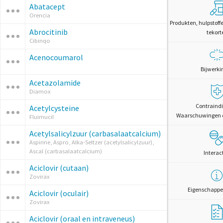
Abatacept
Orencia
Produkten, hulpstoff
Abrocitinib
tekort
Cibinqo
Acenocoumarol
Bijwerki
Acetazolamide
Diamox
Contraindi
Acetylcysteine
Waarschuwingen 
Fluimucil
Acetylsalicylzuur (carbasalaatcalcium)
Aspirine, Aspro, Alka-Seltzer (acetylsalicylzuur),
Ascal (carbasalaatcalcium)
Interac
Aciclovir (cutaan)
Zovirax
Eigenschappe
Aciclovir (oculair)
Zovirax
Aciclovir (oraal en intraveneus)