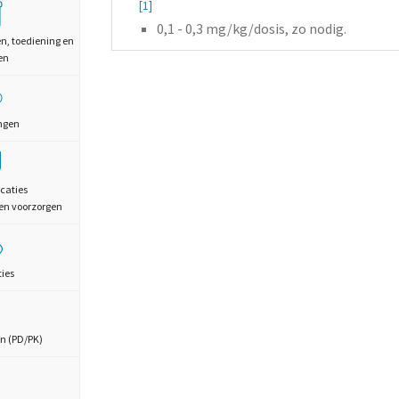
[1]
0,1 - 0,3
mg/kg/dosis,
zo nodig.
en, toediening en
en
ngen
caties
en voorzorgen
ties
n (PD/PK)