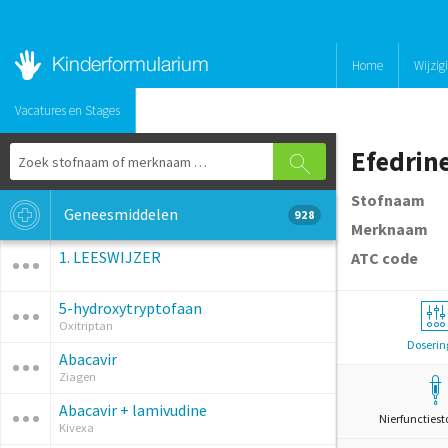
Home
Wijzig
Vacatures en Stages
Efedrin
Stofnaam
Geneesmiddelen
928
Merknaam
1. LEESWIJZER
ATC code
5-hydroxytryptofaan
Oxitriptan
Doserin
Abacavir
Ziagen
Abacavir + lamivudine
Nierfunctiest
Kivexa