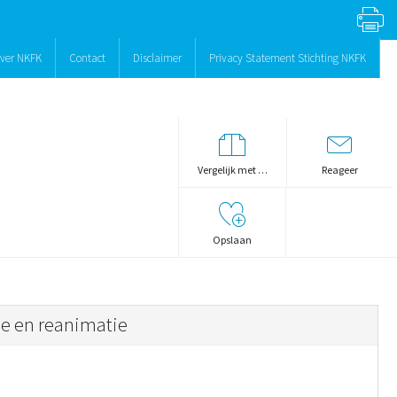
ver NKFK
Contact
Disclaimer
Privacy Statement Stichting NKFK
Vergelijk met …
Reageer
Opslaan
ie en reanimatie