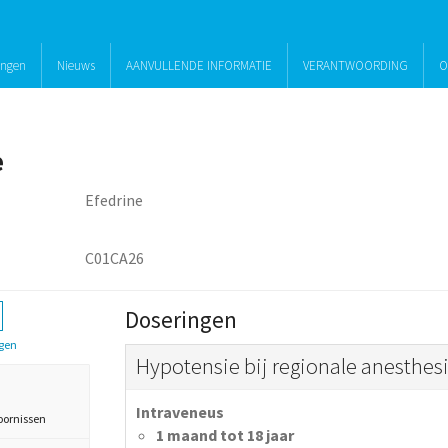
ingen
Nieuws
AANVULLENDE INFORMATIE
VERANTWOORDING
O
e
Efedrine
C01CA26
Doseringen
gen
Hypotensie bij regionale anesthes
Intraveneus
oornissen
1 maand tot 18 jaar