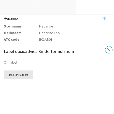
Heparine
Stofnaam
Heparine
Merknaam
Heparine Leo
ATC code
B01AB01
Label dosisadvies Kinderformularium
Off-label
Toon SmPC tekst