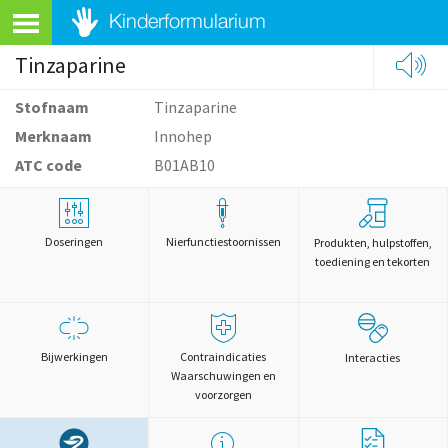
Tinzaparine
Stofnaam
Tinzaparine
Merknaam
Innohep
ATC code
B01AB10
Doseringen
Nierfunctiestoornissen
Produkten, hulpstoffen,
toediening en tekorten
Bijwerkingen
Contraindicaties
Interacties
Waarschuwingen en
voorzorgen