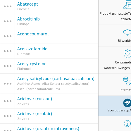
Abatacept
Orencia
Produkten, hulpstoff
Abrocitinib
tekort
Cibinqo
Acenocoumarol
Bijwerki
Acetazolamide
Diamox
Contraindi
Acetylcysteine
Waarschuwingen 
Fluimucil
Acetylsalicylzuur (carbasalaatcalcium)
Aspirine, Aspro, Alka-Seltzer (acetylsalicylzuur),
Ascal (carbasalaatcalcium)
Interac
Aciclovir (cutaan)
Zovirax
Voor ouders op 
Aciclovir (oculair)
Zovirax
Aciclovir (oraal en intraveneus)