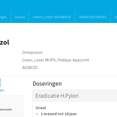
ingen
Nieuws
AANVULLENDE INFORMATIE
VERANTWOORDING
O
zol
Omeprazol
Losec, Losec MUPS, Pedippi. Appizmit
A02BC01
Doseringen
gen
Eradicatie H.Pylori
Oraal
oornissen
1 maand tot 18 jaar