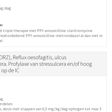
mg/dag.
e:
d: triple therapie met PPI-amoxicilline-claritromycine
heid onbekend: PPI-amoxicilline-metronidazol al dan niet in
at.
ORZ), Reflux oesofagitis, ulcus
ra. Profylaxe van stressulcera en/of hoog
 op de IC
ag.
verdelen
de, dosis met stappen van 0,5 mg/kg/dag ophogen tot max 3