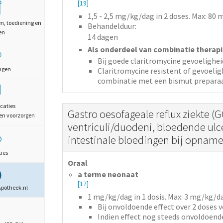
[19]
1,5 - 2,5
mg/kg/dag
in 2 doses
. Max: 80 
en, toediening en
Behandelduur:
en
14 dagen
Als onderdeel van combinatie therapi
Bij goede claritromycine gevoelighei
ngen
Claritromycine resistent of gevoelig
combinatie met een bismut prepara
caties
Gastro oesofageale reflux ziekte (G
en voorzorgen
ventriculi/duodeni, bloedende ulce
intestinale bloedingen bij opname
ties
Oraal
a terme neonaat
[17]
Apotheek.nl
1
mg/kg/dag
in 1 dosis
. Max: 3 mg/kg/d
Bij onvoldoende effect over 2 doses 
Indien effect nog steeds onvoldoen