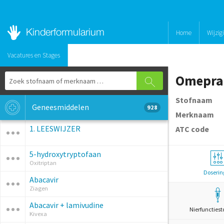
Home
Wijzig
Vacatures en Stages
Omepra
Stofnaam
Geneesmiddelen
928
Merknaam
1. LEESWIJZER
ATC code
5-hydroxytryptofaan
Oxitriptan
Doserin
Abacavir
Ziagen
Abacavir + lamivudine
Nierfunctiest
Kivexa