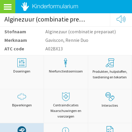
Alginezuur (combinatie preparaat)
Stofnaam
Alginezuur (combinatie preparaat)
Merknaam
Gaviscon, Rennie Duo
ATC code
A02BX13
Doseringen
Nierfunctiestoornissen
Produkten, hulpstoffen,
toediening en tekorten
Bijwerkingen
Contraindicaties
Interacties
Waarschuwingen en
voorzorgen