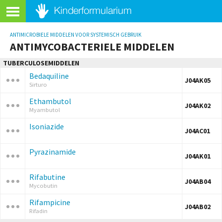
ANTIMICROBIELE MIDDELEN VOOR SYSTEMISCH GEBRUIK
ANTIMYCOBACTERIELE MIDDELEN
TUBERCULOSEMIDDELEN
Bedaquiline
J04AK05
Sirturo
Ethambutol
J04AK02
Myambutol
Isoniazide
J04AC01
Pyrazinamide
J04AK01
Rifabutine
J04AB04
Mycobutin
Rifampicine
J04AB02
Rifadin