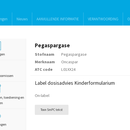
ingen
Nieuws
AANVULLENDE INFORMATIE
VERANTWOORDING
O
Pegaspargase
Stofnaam
Pegaspargase
gen
Merknaam
Oncaspar
ATC code
L01XX24
oornissen
Label dosisadvies Kinderformularium
On-label
en, toediening en
en
Toon SmPC tekst
ngen