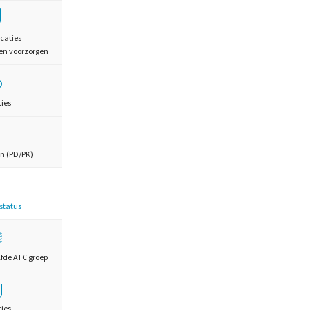
caties
en voorzorgen
ties
n (PD/PK)
estatus
lfde ATC groep
ties