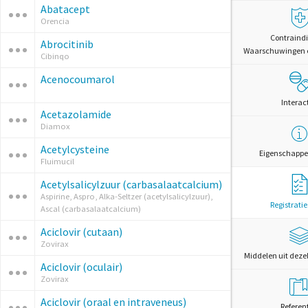
Abatacept
Orencia
Contraindi
Abrocitinib
Waarschuwingen 
Cibinqo
Acenocoumarol
Interac
Acetazolamide
Diamox
Acetylcysteine
Eigenschappe
Fluimucil
Acetylsalicylzuur (carbasalaatcalcium)
Aspirine, Aspro, Alka-Seltzer (acetylsalicylzuur),
Registrati
Ascal (carbasalaatcalcium)
Aciclovir (cutaan)
Zovirax
Middelen uit deze
Aciclovir (oculair)
Zovirax
Aciclovir (oraal en intraveneus)
Referen