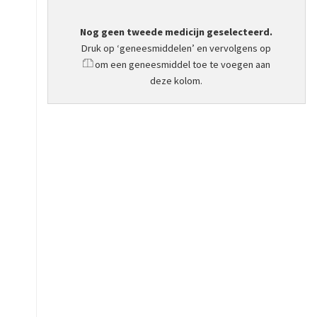
Nog geen tweede medicijn geselecteerd.
Druk op ‘geneesmiddelen’ en vervolgens op
om een geneesmiddel toe te voegen aan
deze kolom.