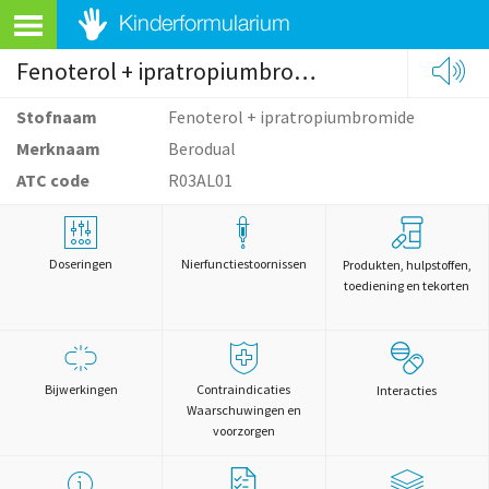
Fenoterol + ipratropiumbromide
Stofnaam
Fenoterol + ipratropiumbromide
Merknaam
Berodual
ATC code
R03AL01
Doseringen
Nierfunctiestoornissen
Produkten, hulpstoffen,
toediening en tekorten
Bijwerkingen
Contraindicaties
Interacties
Waarschuwingen en
voorzorgen