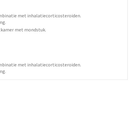
mbinatie met inhalatiecorticosteroiden.
ng.
etkamer met mondstuk.
mbinatie met inhalatiecorticosteroiden.
ng.