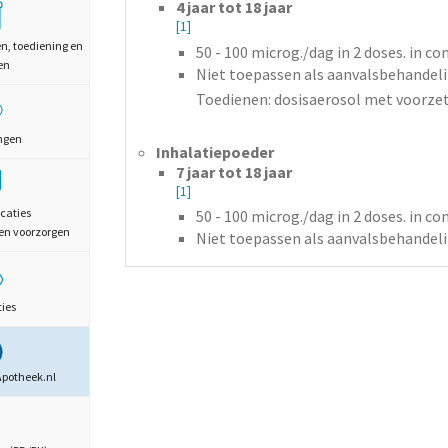
4 jaar tot 18 jaar
[1]
en, toediening en
50 - 100
microg./dag
in 2 doses.
in co
en
Niet toepassen als aanvalsbehandeli
Toedienen: dosisaerosol met voorz
ngen
Inhalatiepoeder
7 jaar tot 18 jaar
[1]
caties
50 - 100
microg./dag
in 2 doses.
in co
en voorzorgen
Niet toepassen als aanvalsbehandeli
ties
Apotheek.nl