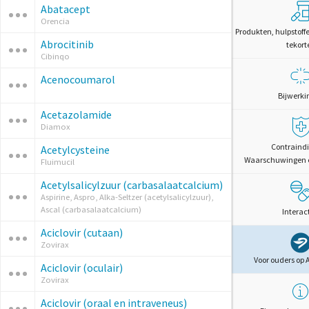
Abatacept
Orencia
Produkten, hulpstoff
Abrocitinib
tekort
Cibinqo
Acenocoumarol
Bijwerki
Acetazolamide
Diamox
Contraindi
Acetylcysteine
Waarschuwingen 
Fluimucil
Acetylsalicylzuur (carbasalaatcalcium)
Aspirine, Aspro, Alka-Seltzer (acetylsalicylzuur),
Ascal (carbasalaatcalcium)
Interac
Aciclovir (cutaan)
Zovirax
Voor ouders op 
Aciclovir (oculair)
Zovirax
Aciclovir (oraal en intraveneus)