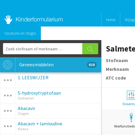
Home
Wijzig
Vacatures en Stages
Salmete
Stofnaam
Geneesmiddelen
928
Merknaam
1. LEESWIJZER
ATC code
5-hydroxytryptofaan
Oxitriptan
Doserin
Abacavir
Ziagen
Abacavir + lamivudine
Nierfunctiest
Kivexa