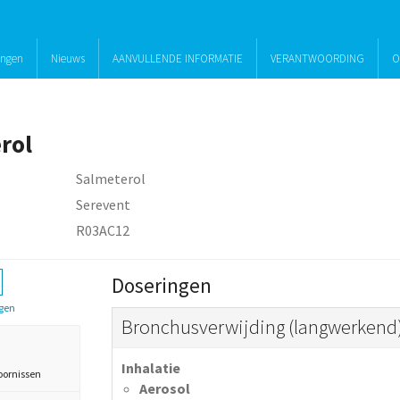
ingen
Nieuws
AANVULLENDE INFORMATIE
VERANTWOORDING
O
rol
Salmeterol
Serevent
R03AC12
Doseringen
gen
Bronchusverwijding (langwerkend
Inhalatie
oornissen
Aerosol