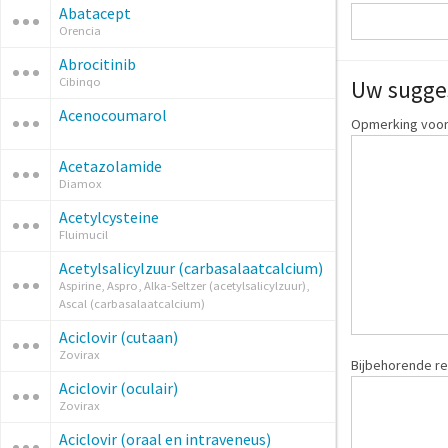
Abatacept
Orencia
Abrocitinib
Cibinqo
Uw sugge
Acenocoumarol
Opmerking voor:
Acetazolamide
Diamox
Acetylcysteine
Fluimucil
Acetylsalicylzuur (carbasalaatcalcium)
Aspirine, Aspro, Alka-Seltzer (acetylsalicylzuur),
Ascal (carbasalaatcalcium)
Aciclovir (cutaan)
Zovirax
Bijbehorende re
Aciclovir (oculair)
Zovirax
Aciclovir (oraal en intraveneus)