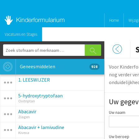
Home
Wijzig
Vacatures en Stages
Geneesmiddelen
Voor Kinderfo
928
nog verder ver
1. LEESWIJZER
onduidelijkhe
5-hydroxytryptofaan
Uw gegev
Oxitriptan
Abacavir
Uw naam
Ziagen
Abacavir + lamivudine
Kivexa
Uw beroep