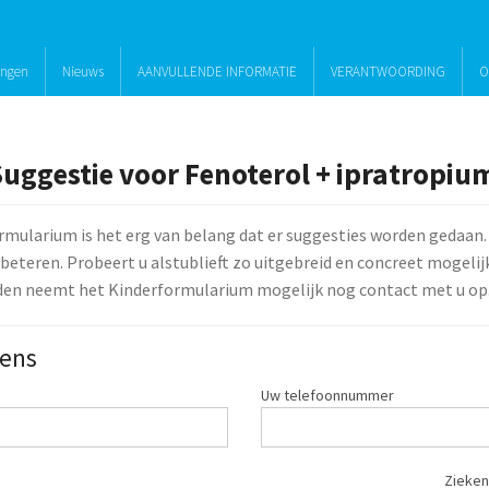
ingen
Nieuws
AANVULLENDE INFORMATIE
VERANTWOORDING
O
Suggestie voor Fenoterol + ipratropi
rmularium is het erg van belang dat er suggesties worden gedaan.
beteren. Probeert u alstublieft zo uitgebreid en concreet mogelijk 
den neemt het Kinderformularium mogelijk nog contact met u op
ens
Uw telefoonnummer
Zieken