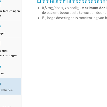
[1]
[2]
[3]
[4]
[5]
[6]
[7]
[8]
[9]
[10]
[11]
[12]
[13]
[14]
0,5
mg/dosis,
zo nodig.
.
Maximum dosis 
en, toediening en
de patient beoordeeld te worden door ee
en
Bij hoge doseringen is monitoring van h
ngen
caties
en voorzorgen
ties
Apotheek.nl