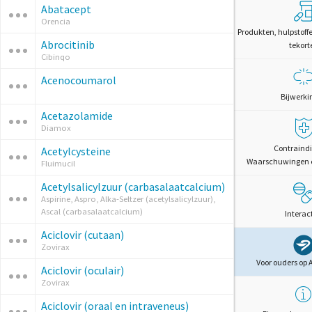
Abatacept
Orencia
Produkten, hulpstoff
Abrocitinib
tekort
Cibinqo
Acenocoumarol
Bijwerki
Acetazolamide
Diamox
Contraindi
Acetylcysteine
Waarschuwingen 
Fluimucil
Acetylsalicylzuur (carbasalaatcalcium)
Aspirine, Aspro, Alka-Seltzer (acetylsalicylzuur),
Ascal (carbasalaatcalcium)
Interac
Aciclovir (cutaan)
Zovirax
Voor ouders op 
Aciclovir (oculair)
Zovirax
Aciclovir (oraal en intraveneus)