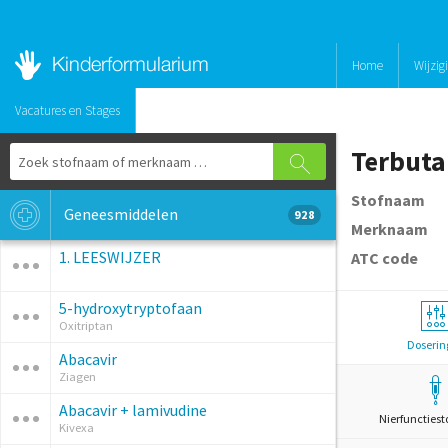
Home
Wijzig
Vacatures en Stages
Terbuta
Stofnaam
Geneesmiddelen
928
Merknaam
1. LEESWIJZER
ATC code
5-hydroxytryptofaan
Oxitriptan
Doserin
Abacavir
Ziagen
Abacavir + lamivudine
Nierfunctiest
Kivexa