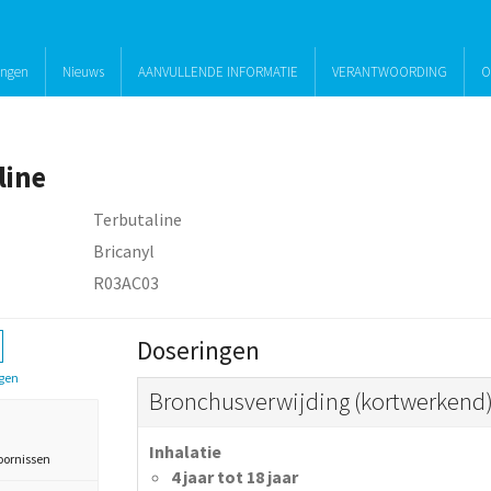
ingen
Nieuws
AANVULLENDE INFORMATIE
VERANTWOORDING
O
line
Terbutaline
Bricanyl
R03AC03
Doseringen
gen
Bronchusverwijding (kortwerkend)
Inhalatie
oornissen
4 jaar tot 18 jaar