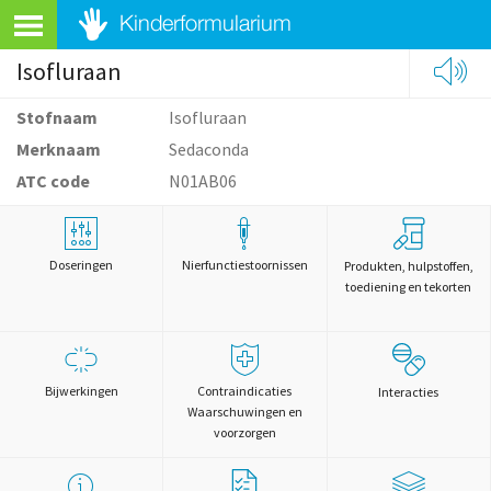
Isofluraan
Stofnaam
Isofluraan
Merknaam
Sedaconda
ATC code
N01AB06
Doseringen
Nierfunctiestoornissen
Produkten, hulpstoffen,
toediening en tekorten
Bijwerkingen
Contraindicaties
Interacties
Waarschuwingen en
voorzorgen