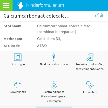
Calciumcarbonaat-colecalciferol (combinatie preparaat)
Stofnaam
Calciumcarbonaat-colecalciferol
(combinatie preparaat)
Merknaam
Calci-chew D3,
ATC code
A12AX
Doseringen
Nierfunctiestoornissen
Produkten, hulpstoffen,
toediening en tekorten
Bijwerkingen
Contraindicaties
Interacties
Waarschuwingen en
voorzorgen