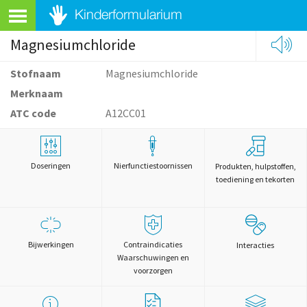
Magnesiumchloride
Stofnaam
Magnesiumchloride
Merknaam
ATC code
A12CC01
Doseringen
Nierfunctiestoornissen
Produkten, hulpstoffen,
toediening en tekorten
Bijwerkingen
Contraindicaties
Interacties
Waarschuwingen en
voorzorgen