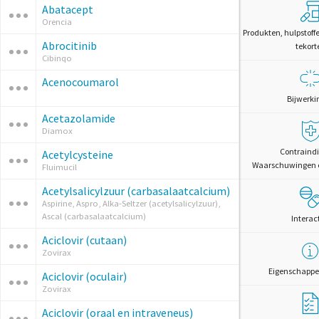
Abatacept
Orencia
Produkten, hulpstoff
Abrocitinib
tekort
Cibinqo
Acenocoumarol
Bijwerki
Acetazolamide
Diamox
Contraindi
Acetylcysteine
Waarschuwingen 
Fluimucil
Acetylsalicylzuur (carbasalaatcalcium)
Aspirine, Aspro, Alka-Seltzer (acetylsalicylzuur),
Ascal (carbasalaatcalcium)
Interac
Aciclovir (cutaan)
Zovirax
Eigenschappe
Aciclovir (oculair)
Zovirax
Aciclovir (oraal en intraveneus)