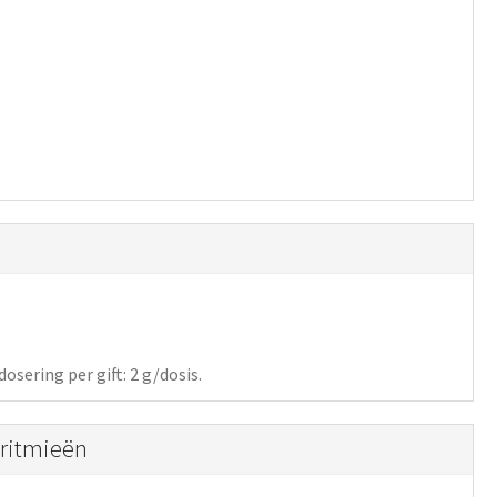
osering per gift: 2 g/dosis.
aritmieën