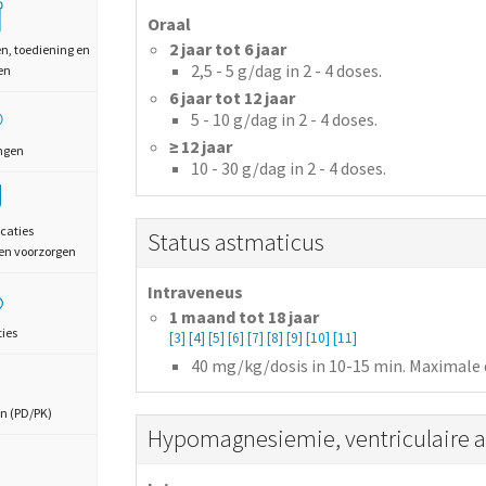
Oraal
2 jaar tot 6 jaar
en, toediening en
2,5 - 5
g/dag
in 2 - 4 doses.
en
6 jaar tot 12 jaar
5 - 10
g/dag
in 2 - 4 doses.
≥ 12 jaar
ngen
10 - 30
g/dag
in 2 - 4 doses.
caties
Status astmaticus
en voorzorgen
Intraveneus
1 maand tot 18 jaar
ties
[3]
[4]
[5]
[6]
[7]
[8]
[9]
[10]
[11]
40
mg/kg/dosis
in 10-15 min.
Maximale d
n (PD/PK)
Hypomagnesiemie, ventriculaire 