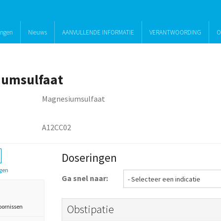
ingen
Nieuws
AANVULLENDE INFORMATIE
VERANTWOORDING
O
iumsulfaat
Magnesiumsulfaat
A12CC02
Doseringen
gen
Ga snel naar:
Obstipatie
oornissen