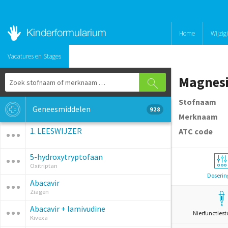
Home
Wijzig
Vacatures en Stages
Magnes
Stofnaam
Geneesmiddelen
928
Merknaam
1. LEESWIJZER
ATC code
5-hydroxytryptofaan
Oxitriptan
Doserin
Abacavir
Ziagen
Abacavir + lamivudine
Nierfunctiest
Kivexa