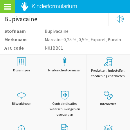
Bupivacaine
Stofnaam
Bupivacaine
Merknaam
Marcaine 0,25 %, 0,5%, Exparel, Bucain
ATC code
N01BB01
Doseringen
Nierfunctiestoornissen
Produkten, hulpstoffen,
toediening en tekorten
Bijwerkingen
Contraindicaties
Interacties
Waarschuwingen en
voorzorgen