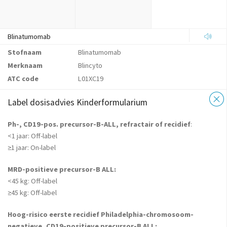
Blinatumomab
Stofnaam
Blinatumomab
Merknaam
Blincyto
ATC code
L01XC19
Label dosisadvies Kinderformularium
Ph-, CD19-pos. precursor-B-ALL, refractair of recidief
:
<1 jaar: Off-label
≥1 jaar: On-label
MRD-positieve precursor-B ALL:
<45 kg: Off-label
≥45 kg: Off-label
Hoog-risico eerste recidief Philadelphia-chromosoom-
negatieve, CD19-positieve precursor-B ALL: