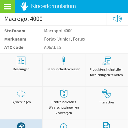
Macrogol 4000
Stofnaam
Macrogol 4000
Merknaam
Forlax 'Junior', Forlax
ATC code
A06AD15
Doseringen
Nierfunctiestoornissen
Produkten, hulpstoffen,
toediening en tekorten
Bijwerkingen
Contraindicaties
Interacties
Waarschuwingen en
voorzorgen