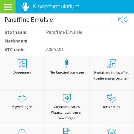
Paraffine Emulsie
Stofnaam
Paraffine Emulsie
Merknaam
ATC code
A06AA01
Doseringen
Nierfunctiestoornissen
Produkten, hulpstoffen,
toediening en tekorten
Bijwerkingen
Contraindicaties
Interacties
Waarschuwingen en
voorzorgen