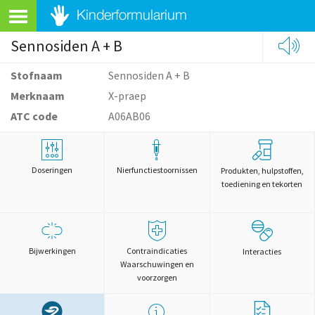
Sennosiden A + B
Stofnaam
Sennosiden A + B
Merknaam
X-praep
ATC code
A06AB06
Doseringen
Nierfunctiestoornissen
Produkten, hulpstoffen,
toediening en tekorten
Bijwerkingen
Contraindicaties
Interacties
Waarschuwingen en
voorzorgen