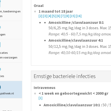
Oraal
1 maand tot 18 jaar
en, toediening en
[2]
[3]
[4]
[5]
[6]
[7]
[8]
[15]
[16]
en
Amoxicilline /clavulaanzuur 8:1
50/6,25 mg/kg/dag in 3 doses. Max: 
Range: 40/5 - 60/7,5 mg/kg/dag amoxi
ngen
Amoxicilline/clavulaanzuur 4:1
50/12,5 mg/kg/dag in 3 doses. Max: 
Range: 40/10-60/15 mg/kg/dag amoxic
caties
en voorzorgen
Ernstige bacteriele infecties
ties
Intraveneus
< 1 week en geboortegewicht < 2000 gr
Apotheek.nl
[1]
Amoxicilline/clavulaanzuur 10:1 :
50 / 