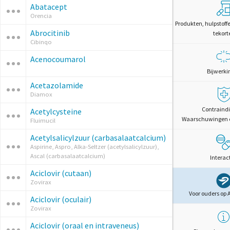
Abatacept
Orencia
Produkten, hulpstoff
Abrocitinib
tekort
Cibinqo
Acenocoumarol
Bijwerki
Acetazolamide
Diamox
Contraindi
Acetylcysteine
Waarschuwingen 
Fluimucil
Acetylsalicylzuur (carbasalaatcalcium)
Aspirine, Aspro, Alka-Seltzer (acetylsalicylzuur),
Ascal (carbasalaatcalcium)
Interac
Aciclovir (cutaan)
Zovirax
Voor ouders op 
Aciclovir (oculair)
Zovirax
Aciclovir (oraal en intraveneus)