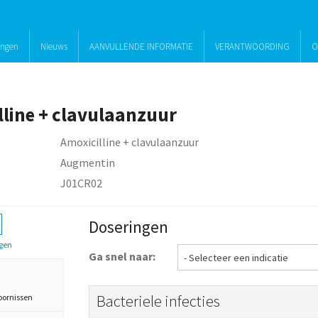
ingen
Nieuws
AANVULLENDE INFORMATIE
VERANTWOORDING
O
lline + clavulaanzuur
Amoxicilline + clavulaanzuur
Augmentin
J01CR02
Doseringen
gen
Ga snel naar:
Bacteriele infecties
oornissen