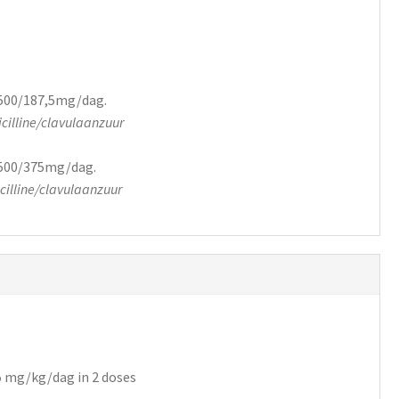
1500/187,5mg/dag.
cilline/clavulaanzuur
1500/375mg/dag.
illine/clavulaanzuur
5 mg/kg/dag in 2 doses