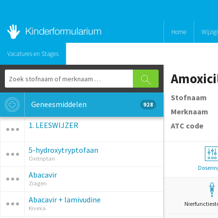
Home
Wijzig
Vacatures en Stages
Amoxici
Stofnaam
Geneesmiddelen
928
Merknaam
1. LEESWIJZER
ATC code
5-hydroxytryptofaan
Oxitriptan
Doserin
Abacavir
Ziagen
Abacavir + lamivudine
Nierfunctiest
Kivexa