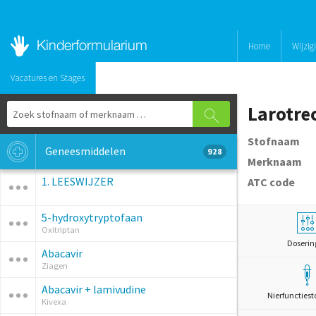
Home
Wijzig
Vacatures en Stages
Larotre
Stofnaam
Geneesmiddelen
928
Merknaam
1. LEESWIJZER
ATC code
5-hydroxytryptofaan
Oxitriptan
Doserin
Abacavir
Ziagen
Abacavir + lamivudine
Nierfunctiest
Kivexa