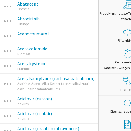
Abatacept
Orencia
Produkten, hulpstoff
Abrocitinib
tekort
Cibinqo
Acenocoumarol
Bijwerki
Acetazolamide
Diamox
Contraindi
Acetylcysteine
Waarschuwingen 
Fluimucil
Acetylsalicylzuur (carbasalaatcalcium)
Aspirine, Aspro, Alka-Seltzer (acetylsalicylzuur),
Ascal (carbasalaatcalcium)
Interac
Aciclovir (cutaan)
Zovirax
Eigenschappe
Aciclovir (oculair)
Zovirax
Aciclovir (oraal en intraveneus)