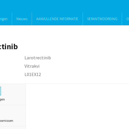
ingen
Nieuws
AANVULLENDE INFORMATIE
VERANTWOORDING
O
ctinib
Larotrectinib
Vitrakvi
L01EX12
gen
oornissen