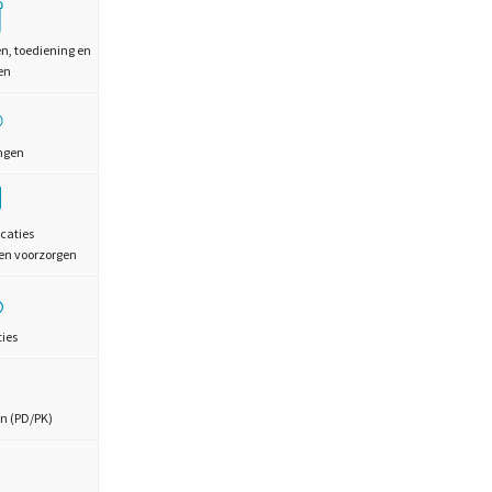
en, toediening en
en
ngen
caties
en voorzorgen
ties
n (PD/PK)