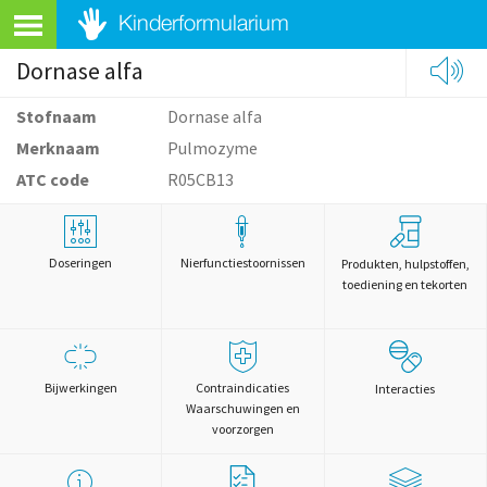
Dornase alfa
Stofnaam
Dornase alfa
Merknaam
Pulmozyme
ATC code
R05CB13
Doseringen
Nierfunctiestoornissen
Produkten, hulpstoffen,
toediening en tekorten
Bijwerkingen
Contraindicaties
Interacties
Waarschuwingen en
voorzorgen