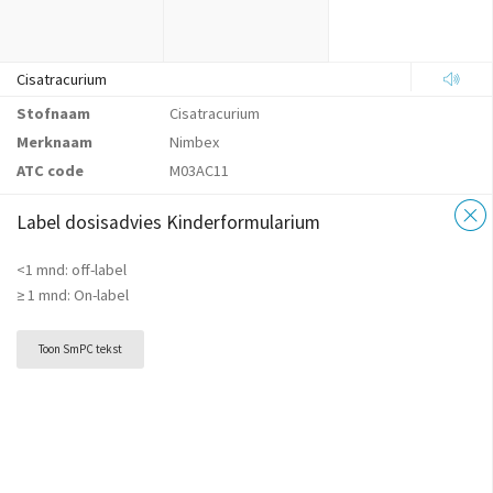
Cisatracurium
Stofnaam
Cisatracurium
Merknaam
Nimbex
ATC code
M03AC11
Label dosisadvies Kinderformularium
<1 mnd: off-label
≥ 1 mnd: On-label
Toon SmPC tekst