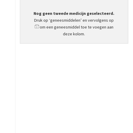
Nog geen tweede medicijn geselecteerd.
Druk op ‘geneesmiddelen’ en vervolgens op
om een geneesmiddel toe te voegen aan
deze kolom.