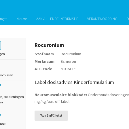
ingen
Nieuws
AANVULLENDE INFORMATIE
VERANTWOORDING
O
Rocuronium
Stofnaam
Rocuronium
gen
Merknaam
Esmeron
ATC code
M03AC09
oornissen
Label dosisadvies Kinderformularium
Neuromusculaire blokkade:
Onderhoudsdoseringen 
en, toediening en
mg/kg/uur: off-label
en
Toon SmPC tekst
ngen