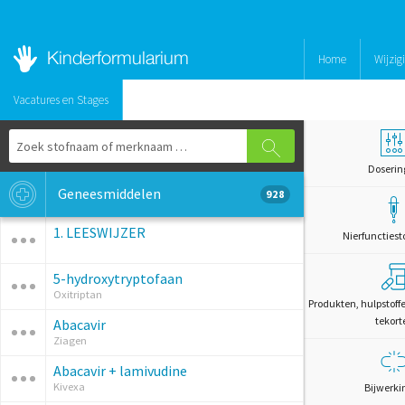
Home
Wijzig
Vacatures en Stages
Doserin
Geneesmiddelen
928
1. LEESWIJZER
Nierfunctiest
5-hydroxytryptofaan
Oxitriptan
Produkten, hulpstoff
tekort
Abacavir
Ziagen
Abacavir + lamivudine
Kivexa
Bijwerki