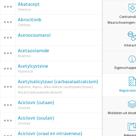
Abatacept
Orencia
Contraindi
Abrocitinib
Waarschuwingen 
Cibinqo
Acenocoumarol
Interac
Acetazolamide
Diamox
Acetylcysteine
Eigenschappe
Fluimucil
Acetylsalicylzuur (carbasalaatcalcium)
Aspirine, Aspro, Alka-Seltzer (acetylsalicylzuur),
Registrati
Ascal (carbasalaatcalcium)
Aciclovir (cutaan)
Zovirax
Middelen uit deze
Aciclovir (oculair)
Zovirax
Aciclovir (oraal en intraveneus)
Referen