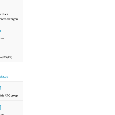
caties
en voorzorgen
ties
n (PD/PK)
estatus
lfde ATC groep
ties