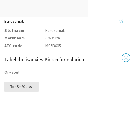
Burosumab
Stofnaam
Burosumab
Merknaam
Crysvita
ATC code
M05BX05
Label dosisadvies Kinderformularium
On-label
Toon SmPC tekst