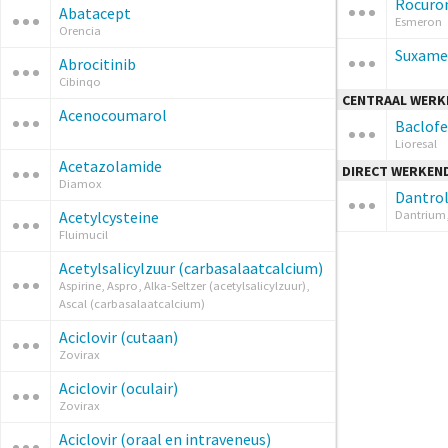
Rocuro
Abatacept
Esmeron
Orencia
Suxame
Abrocitinib
Cibinqo
CENTRAAL WERK
Acenocoumarol
Baclof
Lioresal
Acetazolamide
DIRECT WERKEND
Diamox
Dantro
Acetylcysteine
Dantrium,
Fluimucil
Acetylsalicylzuur (carbasalaatcalcium)
Aspirine, Aspro, Alka-Seltzer (acetylsalicylzuur),
Ascal (carbasalaatcalcium)
Aciclovir (cutaan)
Zovirax
Aciclovir (oculair)
Zovirax
Aciclovir (oraal en intraveneus)