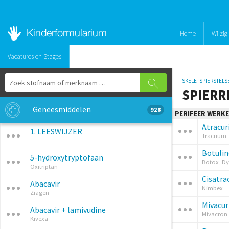
Home
Wijzig
Vacatures en Stages
SKELETSPIERSTELS
SPIERR
Geneesmiddelen
928
PERIFEER WERKE
Atracu
1. LEESWIJZER
Tracrium
Botulin
5-hydroxytryptofaan
Botox, Dy
Oxitriptan
Cisatra
Abacavir
Nimbex
Ziagen
Mivacu
Abacavir + lamivudine
Mivacron
Kivexa