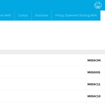
ver NKFK
Contact
Disclaimer
Privacy Statement Stichting NKFK
M03AC04
M03AX01
M03AC11
M03AC10