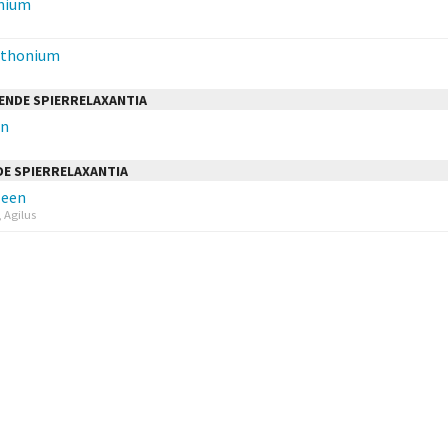
nium
thonium
ENDE SPIERRELAXANTIA
en
E SPIERRELAXANTIA
leen
 Agilus