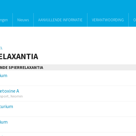
ingen
Nieuws
AANVULLENDE INFORMATIE
VERANTWOORDING
O
EL
ELAXANTIA
NDE SPIERRELAXANTIA
rium
etoxine A
sport, Xeomin
curium
rium