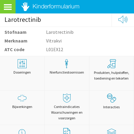
Larotrectinib
Stofnaam
Larotrectinib
Merknaam
Vitrakvi
ATC code
L01EX12
Doseringen
Nierfunctiestoornissen
Produkten, hulpstoffen,
toediening en tekorten
Bijwerkingen
Contraindicaties
Interacties
Waarschuwingen en
voorzorgen