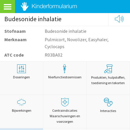
Budesonide inhalatie
Stofnaam
Budesonide inhalatie
Merknaam
Pulmicort, Novolizer, Easyhaler,
Cyclocaps
ATC code
R03BA02
Doseringen
Nierfunctiestoornissen
Produkten, hulpstoffen,
toediening en tekorten
Bijwerkingen
Contraindicaties
Interacties
Waarschuwingen en
voorzorgen