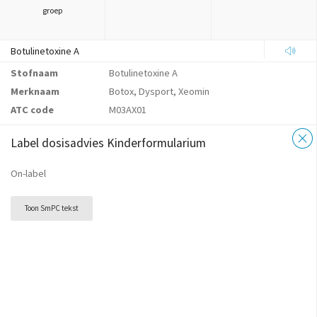
groep
Botulinetoxine A
Stofnaam
Botulinetoxine A
Merknaam
Botox, Dysport, Xeomin
ATC code
M03AX01
Label dosisadvies Kinderformularium
On-label
Toon SmPC tekst