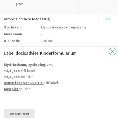
groep
Atropine oculaire toepassing
Stofnaam
Atropine oculaire toepassing
Merknaam
-
ATC code
S01FA01
Label dosisadvies Kinderformularium
Mydriaticum, cycloplegium,
<2,5 jaar:
Off-label
>2,5 jaar
: on- label
Acute fase van uveitis:
Off-label
Myopie:
on-label
Toon SmPC tekst