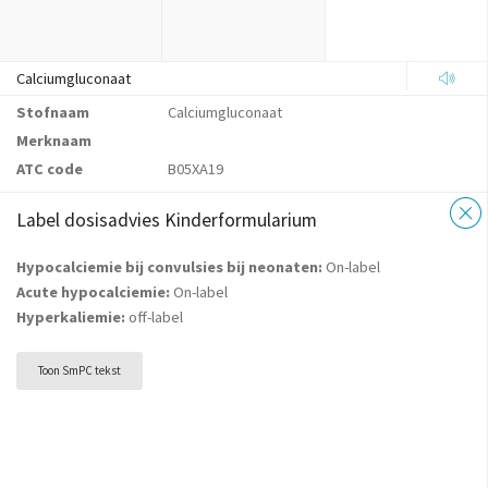
Calciumgluconaat
Stofnaam
Calciumgluconaat
Merknaam
ATC code
B05XA19
Label dosisadvies Kinderformularium
Hypocalciemie bij convulsies bij neonaten:
On-label
Acute hypocalciemie:
On-label
Hyperkaliemie:
off-label
Toon SmPC tekst