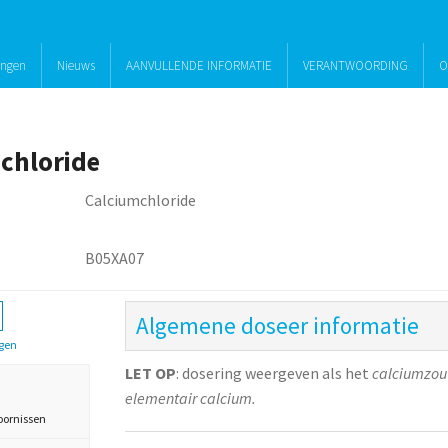
ingen
Nieuws
AANVULLENDE INFORMATIE
VERANTWOORDING
O
chloride
Calciumchloride
B05XA07
Algemene doseer informatie
gen
LET OP
: dosering weergeven als het
calciumzou
elementair calcium.
oornissen