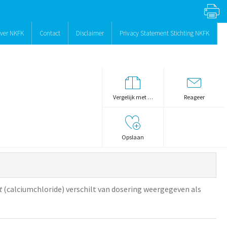
ver NKFK
Contact
Disclaimer
Privacy Statement Stichting NKFK
Vergelijk met …
Reageer
Opslaan
t
(calciumchloride) verschilt van dosering weergegeven als