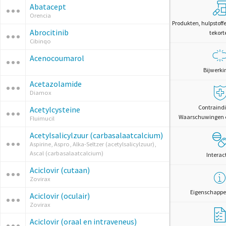
Abatacept
Orencia
Produkten, hulpstoff
Abrocitinib
tekort
Cibinqo
Acenocoumarol
Bijwerki
Acetazolamide
Diamox
Contraindi
Acetylcysteine
Waarschuwingen 
Fluimucil
Acetylsalicylzuur (carbasalaatcalcium)
Aspirine, Aspro, Alka-Seltzer (acetylsalicylzuur),
Ascal (carbasalaatcalcium)
Interac
Aciclovir (cutaan)
Zovirax
Eigenschappe
Aciclovir (oculair)
Zovirax
Aciclovir (oraal en intraveneus)