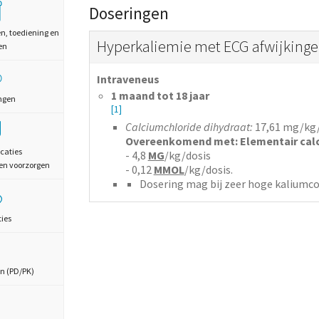
Doseringen
en, toediening en
Hyperkaliemie met ECG afwijking
en
Intraveneus
1 maand tot 18 jaar
ngen
[1]
Calciumchloride dihydraat:
17,61
mg/kg/
Overeenkomend met: Elementair calc
caties
- 4,8
MG
/kg/dosis
en voorzorgen
- 0,12
MMOL
/kg/dosis.
Dosering mag bij zeer hoge kaliumco
ties
n (PD/PK)