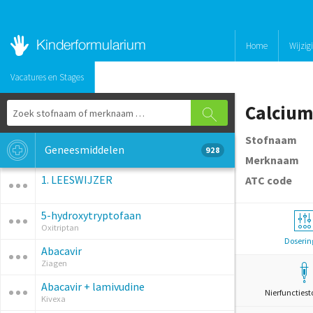
Home
Wijzig
Vacatures en Stages
Calcium
Stofnaam
Geneesmiddelen
928
Merknaam
1. LEESWIJZER
ATC code
5-hydroxytryptofaan
Oxitriptan
Doserin
Abacavir
Ziagen
Abacavir + lamivudine
Nierfunctiest
Kivexa