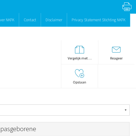
ver NKFK
Contact
Disclaimer
Privacy Statement Stichting NKFK
Vergelijk met …
Reageer
Opslaan
 pasgeborene