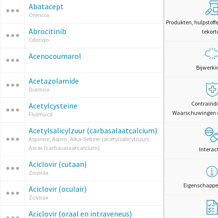
Abatacept
Orencia
Produkten, hulpstoff
Abrocitinib
tekort
Cibinqo
Acenocoumarol
Bijwerki
Acetazolamide
Diamox
Contraindi
Acetylcysteine
Waarschuwingen 
Fluimucil
Acetylsalicylzuur (carbasalaatcalcium)
Aspirine, Aspro, Alka-Seltzer (acetylsalicylzuur),
Ascal (carbasalaatcalcium)
Interac
Aciclovir (cutaan)
Zovirax
Eigenschappe
Aciclovir (oculair)
Zovirax
Aciclovir (oraal en intraveneus)