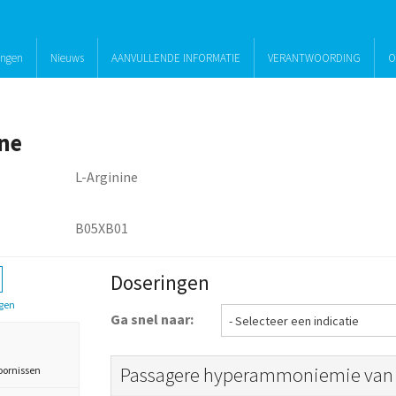
ingen
Nieuws
AANVULLENDE INFORMATIE
VERANTWOORDING
O
ine
L-Arginine
B05XB01
Doseringen
gen
Ga snel naar:
Passagere hyperammoniemie van
oornissen