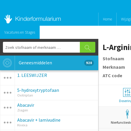
Home
Wijzig
Vacatures en Stages
L-Argin
Stofnaam
Geneesmiddelen
928
Merknaam
1. LEESWIJZER
ATC code
5-hydroxytryptofaan
Oxitriptan
Doserin
Abacavir
Ziagen
Abacavir + lamivudine
Nierfunctiest
Kivexa