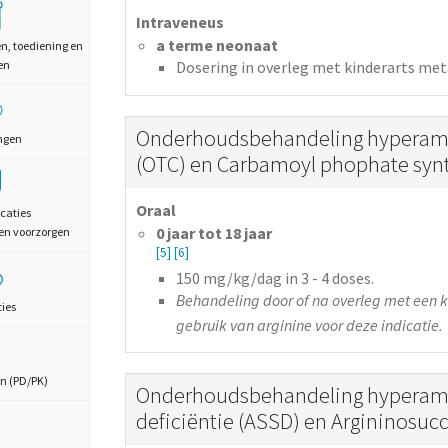
Intraveneus
a terme neonaat
en, toediening en
en
Dosering in overleg met kinderarts met
Onderhoudsbehandeling hyperamm
ngen
(OTC) en Carbamoyl phophate synt
Oraal
caties
0 jaar tot 18 jaar
en voorzorgen
[5]
[6]
150
mg/kg/dag
in 3 - 4 doses.
Behandeling door of na overleg met een ki
ties
gebruik van arginine voor deze indicatie.
n (PD/PK)
Onderhoudsbehandeling hyperamm
deficiëntie (ASSD) en Argininosucc