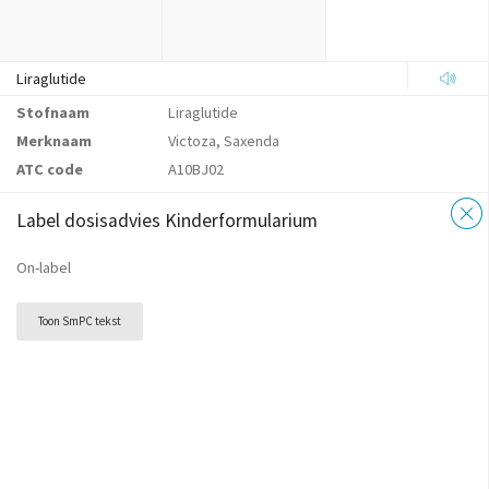
Liraglutide
Stofnaam
Liraglutide
Merknaam
Victoza, Saxenda
ATC code
A10BJ02
Label dosisadvies Kinderformularium
On-label
Toon SmPC tekst