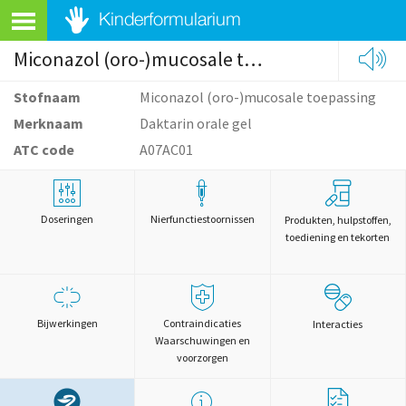
Miconazol (oro-)mucosale toepassing
Stofnaam
Miconazol (oro-)mucosale toepassing
Merknaam
Daktarin orale gel
ATC code
A07AC01
Doseringen
Nierfunctiestoornissen
Produkten, hulpstoffen,
toediening en tekorten
Bijwerkingen
Contraindicaties
Interacties
Waarschuwingen en
voorzorgen